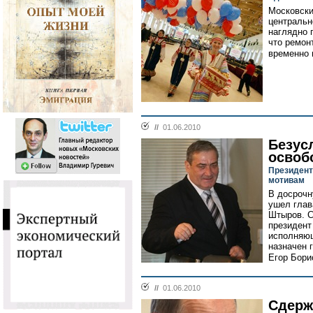
Московски
центральн
наглядно 
что ремон
временно 
//
01.06.2010
Безус
освоб
Президент
мотивам
В досрочн
ушел глав
Штыров. С
президент
исполняющ
назначен 
Егор Борис
//
01.06.2010
Сдерж