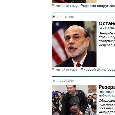
// читайте тему:
Реформа вооруженн
//
01.06.2010
Остан
Бен Берна
Центробан
стран мог
стимулиро
Федеральн
// читайте тему:
Мировой финансовы
//
01.06.2010
Резер
Правящая 
мобилиза
Обнародов
подсчета 
показали,
кандидат 