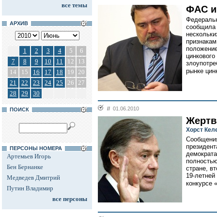
все темы
ФАС и
Федеральн
АРХИВ
сообщила 
нескольки
признака
положение
1
2
3
4
5
6
цинкового
7
8
9
10
11
12
13
злоупотр
рынке цинк
14
15
16
17
18
19
20
21
22
23
24
25
26
27
28
29
30
//
01.06.2010
ПОИСК
Жертв
Хорст Кел
Сообщения
президент
ПЕРСОНЫ НОМЕРА
демократа
Артемьев Игорь
полностью
Бен Бернанке
стране, в
19-летней
Медведев Дмитрий
конкурсе 
Путин Владимир
все персоны