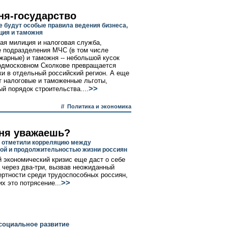
ня-государство
е будут особые правила ведения бизнеса,
ция и таможня
ая милиция и налоговая служба,
 подразделения МЧС (в том числе
жарные) и таможня -- небольшой кусок
одмосковном Сколкове превращается
ки в отдельный российский регион. А еще
т налоговые и таможенные льготы,
>>
й порядок строительства....
//
Политика и экономика
ня уважаешь?
 отметили корреляцию между
ой и продолжительностью жизни россиян
 экономический кризис еще даст о себе
а через два-три, вызвав неожиданный
ертности среди трудоспособных россиян,
>>
х это потрясение...
социальное развитие