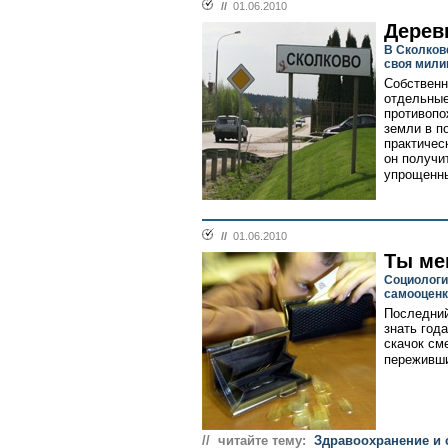
//
01.06.2010
Дерев
В Сколков
своя мили
Собственн
отдельные
противопо
земли в п
практичес
он получи
упрощенны
//
01.06.2010
Ты ме
Социологи
самооценк
Последний
знать год
скачок см
переживши
// читайте тему:
Здравоохранение и 