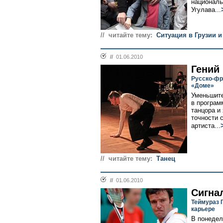
националь
Угулава...
// читайте тему:
Ситуация в Грузии и
//
01.06.2010
Гений
Русско-фр
«Доме»
Уменьшите
в програм
танцора и
точности 
артиста...
// читайте тему:
Танец
//
01.06.2010
Сигна
Теймураз 
карьере
В понедел