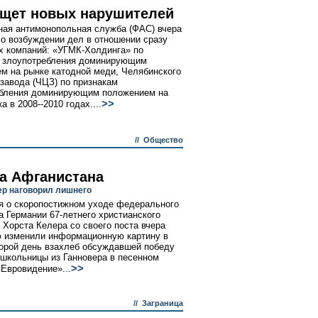
щет новых нарушителей
ая антимонопольная служба (ФАС) вчера
о возбуждении дел в отношении сразу
х компаний: «УГМК-Холдинга» по
м злоупотребления доминирующим
м на рынке катодной меди, Челябинского
 завода (ЧЦЗ) по признакам
ебления доминирующим положением на
>>
а в 2008--2010 годах....
//
Общество
а Афганистана
ер наговорил лишнего
 о скоропостижном уходе федерального
а Германии 67-летнего христианского
 Хорста Келера со своего поста вчера
 изменили информационную картину в
торой день взахлеб обсуждавшей победу
 школьницы из Ганновера в песенном
>>
«Евровидение»...
//
Заграница