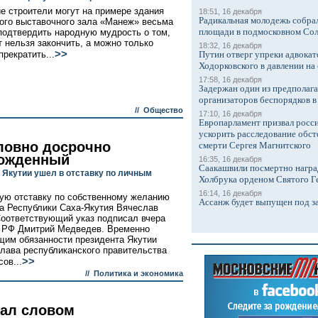
е строители могут на примере здания
18:51, 16 декабря
Радикальная молодежь собрал
ого выставочного зала «Манеж» весьма
площади в подмосковном Со
подтвердить народную мудрость о том,
т нельзя закончить, а можно только
18:32, 16 декабря
>>
прекратить...
Путин отверг упреки адвокат
Ходорковского в давлении на 
17:58, 16 декабря
Задержан один из предполаг
организаторов беспорядков 
//
Общество
17:10, 16 декабря
Европарламент призвал росси
ускорить расследование обст
ловно досрочно
смерти Сергея Магнитского
ожденный
16:35, 16 декабря
Саакашвили посмертно награ
 Якутии ушел в отставку по личным
Холбрука орденом Святого Г
16:14, 16 декабря
ую отставку по собственному желанию
Ассанж будет выпущен под з
а Республики Саха-Якутия Вячеслав
оответствующий указ подписал вчера
 РФ Дмитрий Медведев. Временно
им обязанности президента Якутии
глава республиканского правительства
>>
ов...
//
Политика и экономика
ал словом