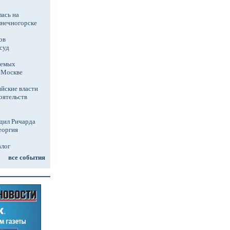
ась на
лнечногорске
ов
суд
аемых
в Москве
йские власти
оятельств
дил Ричарда
еоргия
алог
все события