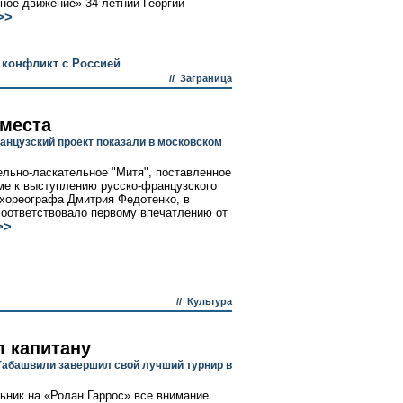
ное движение» 34-летний Георгий
>>
 конфликт с Россией
//
Заграница
 места
анцузский проект показали в московском
льно-ласкательное "Митя", поставленное
ме к выступлению русско-французского
 хореографа Дмитрия Федотенко, в
соответствовало первому впечатлению от
>>
//
Культура
л капитану
Габашвили завершил свой лучший турнир в
ьник на «Ролан Гаррос» все внимание