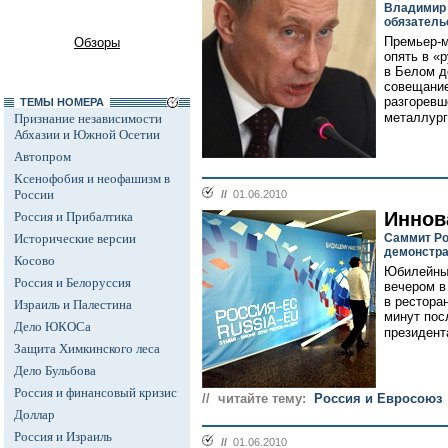
Владимир 
обязатель
Премьер-м
Обзоры
опять в «
в Белом д
совещание
разгоревш
ТЕМЫ НОМЕРА
металлург
Признание независимости
Абхазии и Южной Осетии
Автопром
Ксенофобия и неофашизм в
России
//
01.06.2010
Иннов
Россия и Прибалтика
Исторические версии
Саммит Ро
демонстра
Косово
Юбилейный
Россия и Белоруссия
вечером в
в рестора
Израиль и Палестина
минут пос
Дело ЮКОСа
президент
Защита Химкинского леса
Дело Бульбова
Россия и финансовый кризис
// читайте тему:
Россия и Евросоюз
Доллар
Россия и Израиль
//
01.06.2010