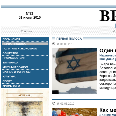
N°93
01 июня 2010
//
Архив
/
ПЕРВАЯ ПОЛОСА
ВЕСЬ НОМЕР
ПЕРВАЯ ПОЛОСА
//
01.06.2010
ПОЛИТИКА И ЭКОНОМИКА
Один 
ОБЩЕСТВО
Израильск
ПРОИСШЕСТВИЯ
шок даже 
ЗАГРАНИЦА
Вчера веч
КРУПНЫМ ПЛАНОМ
Безопасно
совещание
БИЗНЕС И ФИНАНСЫ
берегов И
КУЛЬТУРА
задержать
СПОРТ
секторе Г
КРОМЕ ТОГО
междунаро
//
01.06.2010
Как м
Здание Ма