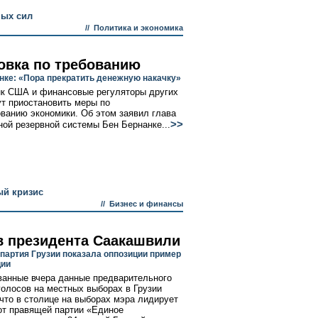
ых сил
//
Политика и экономика
овка по требованию
нке: «Пора прекратить денежную накачку»
к США и финансовые регуляторы других
ут приостановить меры по
ванию экономики. Об этом заявил глава
>>
ой резервной системы Бен Бернанке...
й кризис
//
Бизнес и финансы
в президента Саакашвили
партия Грузии показала оппозиции пример
ции
анные вчера данные предварительного
голосов на местных выборах в Грузии
 что в столице на выборах мэра лидирует
от правящей партии «Единое