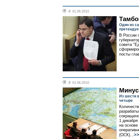
//
01.06.2010
Тамбо
Один из с
претендуе
В России 
губернато
совета "Е
сформиров
посты гла
//
01.06.2010
Минус
Из шести 
четыре
Количеств
разрабаты
сокращено
1 декабря
на основе 
оперативн
>
(ОСК)...