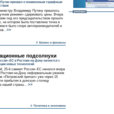
Путин призвал к пониженным тарифным
ствам
инистру Владимиру Путину пришлось
ручном режиме» сдерживать цены. Вчера
оме под его председательством прошло
, на котором была поставлена точка в
емся было споре автопроизводителей и
>>
ов...
//
Бизнес и финансы
ационные подсолнухи
ссия--ЕС в Ростове-на-Дону начнется с
ции новых технологий
, 25-й саммит Россия--ЕС начался вчера
 Ростове-на-Дону неформальным ужином
не «Петровский причал» уже через 15
ле прибытия в донскую столицу
>>
а нашей страны....
//
Политика и экономика