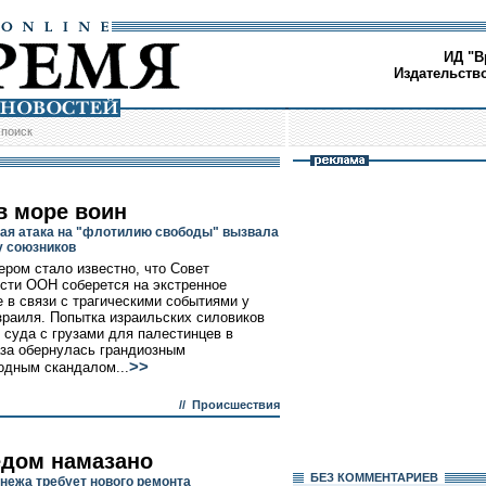
ИД "В
Издательств
/
поиск
в море воин
ая атака на "флотилию свободы" вызвала
у союзников
ером стало известно, что Совет
сти ООН соберется на экстренное
 в связи с трагическими событиями у
зраиля. Попытка израильских силовиков
 суда с грузами для палестинцев в
аза обернулась грандиозным
>>
дным скандалом...
//
Происшествия
едом намазано
БЕЗ КОМMЕНТАРИЕВ
нежа требует нового ремонта