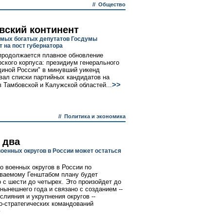
//
Общество
вский континент
амых богатых депутатов Госдумы
т на пост губернатора
продолжается плавное обновление
рского корпуса: президиум генерального
диной России" в минувший уикенд
ал списки партийных кандидатов на
>>
в Тамбовской и Калужской областей...
//
Политика и экономика
 два
военных округов в России может остаться
о военных округов в России по
ваемому Генштабом плану будет
 с шести до четырех. Это произойдет до
 нынешнего года и связано с созданием --
слияния и укрупнения округов --
о-стратегических командований
>