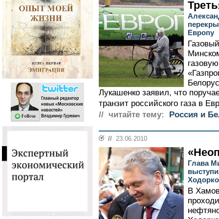
Треть
Алексан
перекры
Европу
Газовый
Минском
газовую
«Газпро
Белорус
Лукашенко заявил, что поруча
транзит российского газа в Евр
// читайте тему:
Россия и Б
//
23.06.2010
«Нео
Глава М
выступи
Ходорко
В Хамов
проходи
нефтян