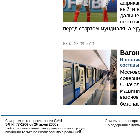
африкан
выйти в
дальше 
не хозя
перед стартом мундиаля, а Уру
//
23.06.2010
Вагон
В столи
составы
Московс
соверше
С начал
машинис
вагонов
безопас
Свидетельство о регистрации СМИ:
Принимаются вопросы
ЭЛ N° 77-2909 от 26 июня 2000 г
По содержанию публ
Любое использование материалов и иллюстраций
возможно только по согласованию с редакцией