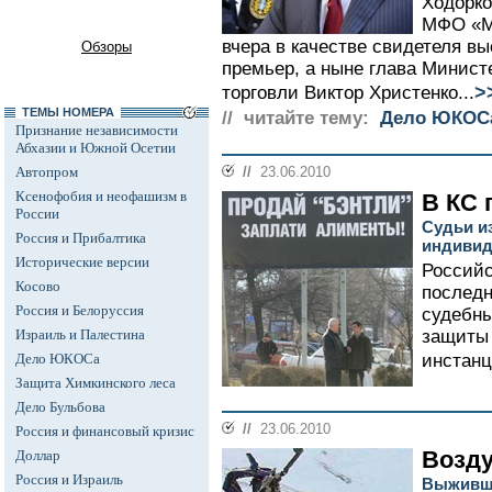
Ходорко
МФО «М
вчера в качестве свидетеля в
Обзоры
премьер, а ныне глава Минис
>
торговли Виктор Христенко...
ТЕМЫ НОМЕРА
// читайте тему:
Дело ЮКОС
Признание независимости
Абхазии и Южной Осетии
Автопром
//
23.06.2010
Ксенофобия и неофашизм в
В КС 
России
Судьи и
Россия и Прибалтика
индивид
Исторические версии
Российс
Косово
последн
Россия и Белоруссия
судебны
Израиль и Палестина
защиты 
Дело ЮКОСа
инстанц
Защита Химкинского леса
Дело Бульбова
//
23.06.2010
Россия и финансовый кризис
Возд
Доллар
Россия и Израиль
Выживши