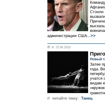
Команд
Афганис
Стэнли 
вызвали
Причино
высказы
военача
>>
администрации США...
//
23.06.2010
Приго
Новый т
Затее п
года. В
петербу
учатся 
видам е
«кружок»
грамотн
// читайте тему:
Танец