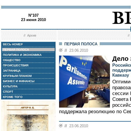
N°107
23 июня 2010
//
Архив
/
ПЕРВАЯ ПОЛОСА
ВЕСЬ НОМЕР
ПЕРВАЯ ПОЛОСА
//
23.06.2010
ПОЛИТИКА И ЭКОНОМИКА
Дело 
ОБЩЕСТВО
Российс
ПРОИСШЕСТВИЯ
поддерж
ЗАГРАНИЦА
Кавказу
КРУПНЫМ ПЛАНОМ
Оптимис
БИЗНЕС И ФИНАНСЫ
КУЛЬТУРА
правоза
СПОРТ
сессии 
КРОМЕ ТОГО
Совета 
российс
поддержала резолюцию по Севе
//
23.06.2010