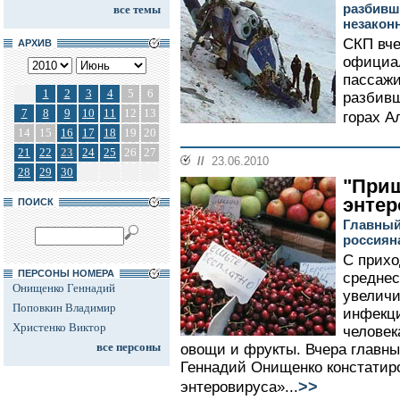
разбивше
все темы
незакон
СКП вче
АРХИВ
официа
пассажи
1
2
3
4
5
6
разбивш
7
8
9
10
11
12
13
горах Ал
14
15
16
17
18
19
20
21
22
23
24
25
26
27
//
23.06.2010
28
29
30
"При
энтер
ПОИСК
Главный
россияна
С прихо
ПЕРСОНЫ НОМЕРА
среднес
Онищенко Геннадий
увеличи
Поповкин Владимир
инфекц
Христенко Виктор
человек
все персоны
овощи и фрукты. Вчера главн
Геннадий Онищенко констатир
>>
энтеровируса»...