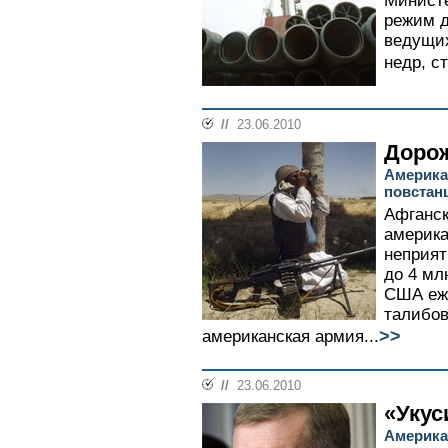
Минист
режим д
ведущих
недр, с
//
23.06.2010
Доро
Америка
повстан
Афганск
америк
неприят
до 4 мл
США еже
талибов
>>
американская армия...
//
23.06.2010
«Укус
Америка