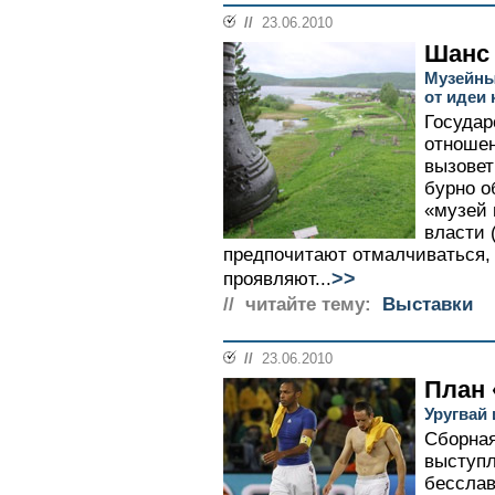
//
23.06.2010
Шанс 
Музейны
от идеи 
Государ
отношен
вызовет
бурно о
«музей 
власти 
предпочитают отмалчиваться,
>>
проявляют...
// читайте тему:
Выставки
//
23.06.2010
План 
Уругвай
Сборная
выступл
бессла