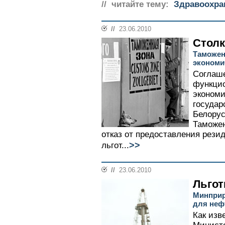
// читайте тему:
Здравоохра
//
23.06.2010
Стол
Таможен
экономи
Соглаше
функци
экономи
государ
Белорус
Таможен
отказ от предоставления рез
>>
льгот...
//
23.06.2010
Льгот
Минприр
для неф
Как изв