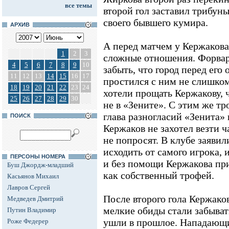
все темы
второй гол заставил трибун
своего бывшего кумира.
АРХИВ
А перед матчем у Кержакова
1
2
3
сложные отношения. Форвар
4
5
6
7
8
9
10
забыть, что город перед его
11
12
13
14
15
16
17
простился с ним не слишком
18
19
20
21
22
23
24
хотели прощать Кержакову,
25
26
27
28
29
30
не в «Зените». С этим же тр
глава разногласий «Зенита» 
ПОИСК
Кержаков не захотел везти ч
не попросят. В клубе заяви
исходить от самого игрока, 
ПЕРСОНЫ НОМЕРА
и без помощи Кержакова пр
Буш Джордж-младший
как собственный трофей.
Касьянов Михаил
Лавров Сергей
После второго гола Кержако
Медведев Дмитрий
мелкие обиды стали забывать
Путин Владимир
ушли в прошлое. Нападающий
Роже Федерер