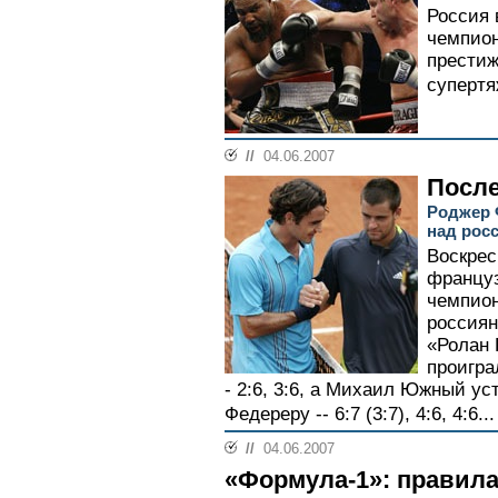
Россия 
чемпион
престиж
супертя
//
04.06.2007
Посл
Роджер 
над рос
Воскрес
француз
чемпион
россиян
«Ролан 
проигра
- 2:6, 3:6, а Михаил Южный у
Федереру -- 6:7 (3:7), 4:6, 4:6...
//
04.06.2007
«Формула-1»: правил