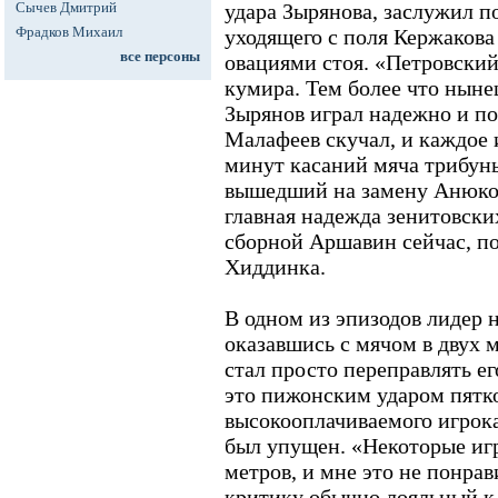
Сычев Дмитрий
удара Зырянова, заслужил п
Фрадков Михаил
уходящего с поля Кержаков
все персоны
овациями стоя. «Петровский
кумира. Тем более что ныне
Зырянов играл надежно и по
Малафеев скучал, и каждое и
минут касаний мяча трибуны
вышедший на замену Анюков
главная надежда зенитовск
сборной Аршавин сейчас, по
Хиддинка.
В одном из эпизодов лидер
оказавшись с мячом в двух м
стал просто переправлять ег
это пижонским ударом пятко
высокооплачиваемого игрока
был упущен. «Некоторые игр
метров, и мне это не понрав
критику обычно лояльный к