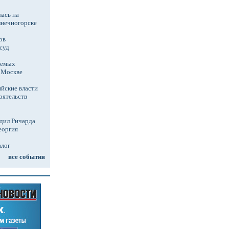
ась на
лнечногорске
ов
суд
аемых
в Москве
йские власти
оятельств
дил Ричарда
еоргия
алог
все события