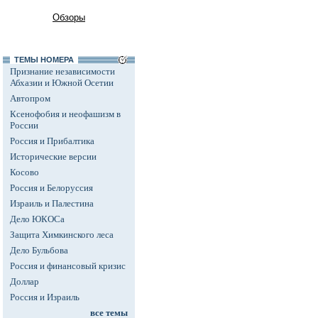
Обзоры
ТЕМЫ НОМЕРА
Признание независимости
Абхазии и Южной Осетии
Автопром
Ксенофобия и неофашизм в
России
Россия и Прибалтика
Исторические версии
Косово
Россия и Белоруссия
Израиль и Палестина
Дело ЮКОСа
Защита Химкинского леса
Дело Бульбова
Россия и финансовый кризис
Доллар
Россия и Израиль
все темы