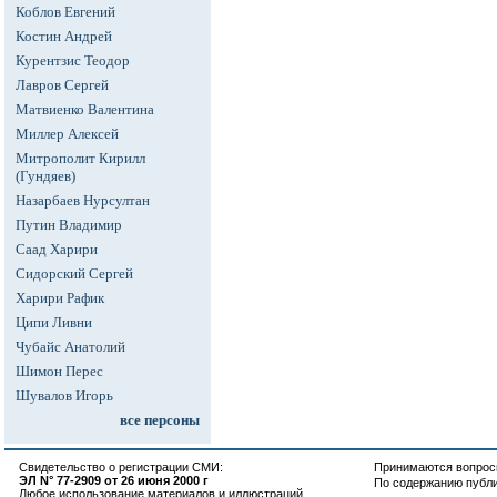
Коблов Евгений
Костин Андрей
Курентзис Теодор
Лавров Сергей
Матвиенко Валентина
Миллер Алексей
Митрополит Кирилл
(Гундяев)
Назарбаев Нурсултан
Путин Владимир
Саад Харири
Сидорский Сергей
Харири Рафик
Ципи Ливни
Чубайс Анатолий
Шимон Перес
Шувалов Игорь
все персоны
Свидетельство о регистрации СМИ:
Принимаются вопросы
ЭЛ N° 77-2909 от 26 июня 2000 г
По содержанию публ
Любое использование материалов и иллюстраций