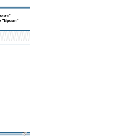
ремя"
о "Время"