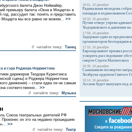
18:51, 16 декабря
мбургского балета Джон Ноймайер,
Радикальная молодежь собрал
ий премьеру балета «Окна в Моцарта» в
площади в подмосковном Со
 год, рассудил так: понять и представить
>>
о Моцарта мы все равно не можем...
18:32, 16 декабря
Путин отверг упреки адвокат
Ходорковского в давлении на 
17:58, 16 декабря
Задержан один из предполаг
организаторов беспорядков 
// читайте тему:
Танец
17:10, 16 декабря
Европарламент призвал росси
ускорить расследование обст
смерти Сергея Магнитского
16:35, 16 декабря
са и сэра Роджера Норрингтона
Саакашвили посмертно награ
стием дирижеров Теодора Курентзиса
Холбрука орденом Святого Г
еской сцены) и Роджера Норрингтона
16:14, 16 декабря
кого движения) -- стали едва ли не самым
Ассанж будет выпущен под з
>>
она соответственно...
// читайте тему:
Музыка
н
ель Союза театральных деятелей РФ
. Произнес он это на недавно прошедшем
>>
»...
// читайте тему:
Театр