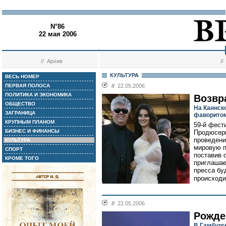
N°86
22 мая 2006
//
Архив
/
КУЛЬТУРА
ВЕСЬ НОМЕР
ПЕРВАЯ ПОЛОСА
//
22.05.2006
ПОЛИТИКА И ЭКОНОМИКА
Возвр
ОБЩЕСТВО
На Каннск
ЗАГРАНИЦА
фаворито
КРУПНЫМ ПЛАНОМ
59-й фест
БИЗНЕС И ФИНАНСЫ
Продюсеры
проведени
КУЛЬТУРА
мировую п
СПОРТ
поставив 
КРОМЕ ТОГО
приглашае
пресса буд
происходи
//
22.05.2006
Рожде
В Гамбург