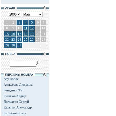
АРХИВ
1
2
3
4
5
6
7
8
9
10
11
12
13
14
15
16
17
18
19
20
21
22
23
24
25
26
27
28
29
30
31
ПОИСК
ПЕРСОНЫ НОМЕРА
Абу Аббас
Алексеева Людмила
Бенедикт XVI
Гулямов Кадыр
Долматов Сергей
Калягин Александр
Каримов Ислам