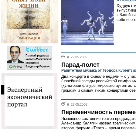
Худрук га
выпустивш
юбилейный
себе всег
//
22.05.2006
Парад-полет
Раритетная музыка от Теодора Курентзи
Два концерта в финале недели -- с уча
(новейшей звезды российской симфонич
(культовой фигуры мирового аутентистс
громким и самым тихим концертами сез
//
22.05.2006
Переменчивость переме
Нынешнее состояние театра председат
Александр Калягин назвал трагическим
втором форуме «Театр -- время перемен