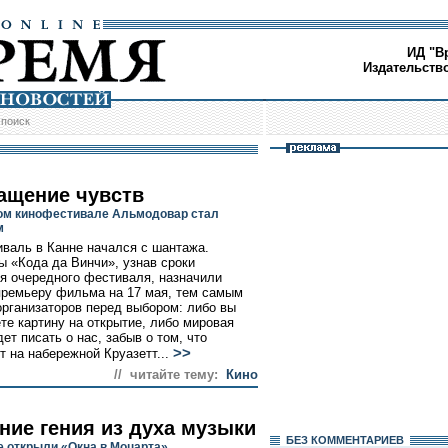
ИД "В
Издательств
/
поиск
ащение чувств
ом кинофестивале Альмодовар стал
м
иваль в Канне начался с шантажа.
 «Кода да Винчи», узнав сроки
я очередного фестиваля, назначили
ремьеру фильма на 17 мая, тем самым
организаторов перед выбором: либо вы
те картину на открытие, либо мировая
ет писать о нас, забыв о том, что
>>
т на набережной Круазетт...
// читайте тему:
Кино
ние гения из духа музыки
БЕЗ КОМMЕНТАРИЕВ
е открыли «Окна в Моцарта»