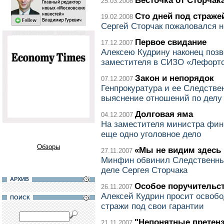
Весточка от Сторчак
25.03.2008
Сто дней под страже
19.02.2008
Сергей Сторчак пожаловался 
Первое свидание
17.12.2007
Алексею Кудрину наконец позв
заместителя в СИЗО «Лефорт
Закон и непорядок
07.12.2007
Генпрокуратура и ее Следств
выяснение отношений по делу
Долговая яма
04.12.2007
На заместителя министра фин
еще одно уголовное дело
Обзоры
«Мы не видим здесь 
27.11.2007
Минфин обвинил Следственный
деле Сергея Сторчака
АРХИВ
Особое поручительс
26.11.2007
Алексей Кудрин просит освобо
ПОИСК
стражи под свои гарантии
"Непонятные претен
21.11.2007